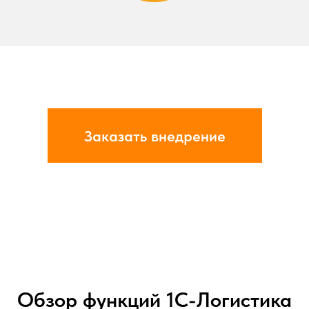
Заказать внедрение
Есть вопрос?
Напишите нам, и мы свяжемся с вами,
Обзор функций 1С-Логистика
чтобы обсудить ваш проект.