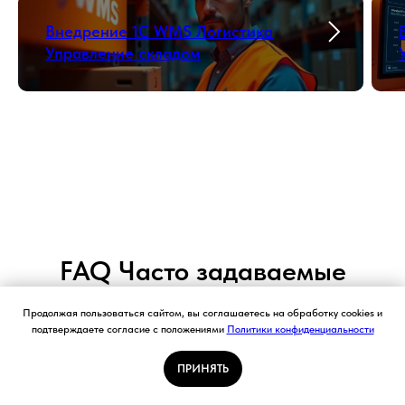
Внедрение 1С WMS Логистика
Управление складом
FAQ Часто задаваемые
вопросы по «1С-Логистика:
Продолжая пользоваться сайтом, вы соглашаетесь на обработку cookies и
Управление складом 3.0»
подтверждаете согласие с положениями
Политики конфиденциальности
ПРИНЯТЬ