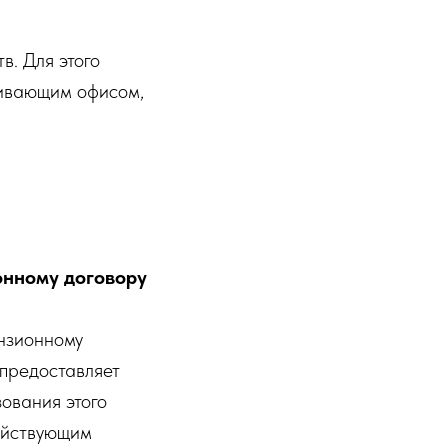
в. Для этого
живающим офисом,
онному договору
ензионному
 предоставляет
зования этого
действующим