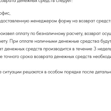
зврата денежных средств следует:
офис,
едоставленную менеджером форму на возврат средст
роизвел оплату по безналичному расчету, возврат осу
чету. При оплате наличными денежные средства буду
т денежных средств производится в течение 3 недель
е точного срока возврата денежных средств необходи
 ситуации решаются в особом порядке после детальн