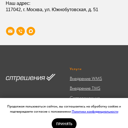
Наш адрес:
117042, г. Москва, ул. Южнобутовская, д. 51
Услуги
Внедрение WMS
Внедрение TMS
Сопровождение
Продолжая пользоваться сайтом, вы соглашаетесь на обработку cookies и
ПО и Лицензии
подтверждаете согласие с положениями
Политики конфиденциальности
Компания
Документы
ПРИНЯТЬ