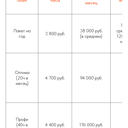
план
часа
мес
месяц
10 (
Пакет на
38 000 руб.
средн
3 800 руб.
год
(в среднем)
120 в
пак
Оптима
(20ч в
4 700 руб.
94 000 руб.
20
месяц)
Профи
(40ч в
4 400 руб.
176 000 руб.
40