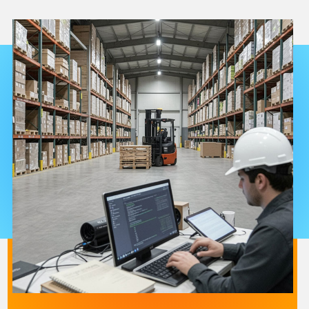
Автоматизируем обмен данными между
офисом и складом, уменьшаем ручные
операции и исключаем расхождения
между учетом и фактом.
✔ Специализируемся на интеграции 1С
WMS Логистика Управление складом с
ERP и другими продуктами 1С с 2013 г.