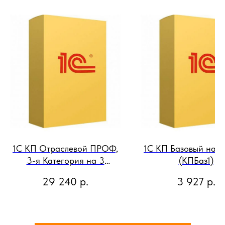
1С КП Отраслевой ПРОФ,
1С КП Базовый на 1
3-я Категория на 3
(КПБаз1)
месяца, при подключении
29 240
р.
3 927
р.
после перерыва
(2900002577662)