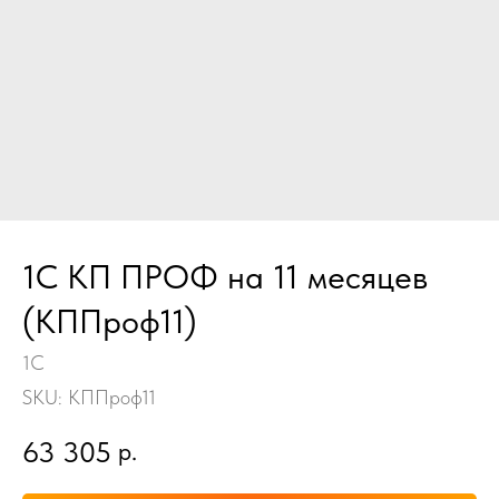
1С КП ПРОФ на 11 месяцев
(КППроф11)
1С
SKU:
КППроф11
63 305
р.