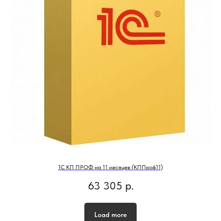
1С КП ПРОФ на 11 месяцев (КППроф11)
63 305
р.
Load more