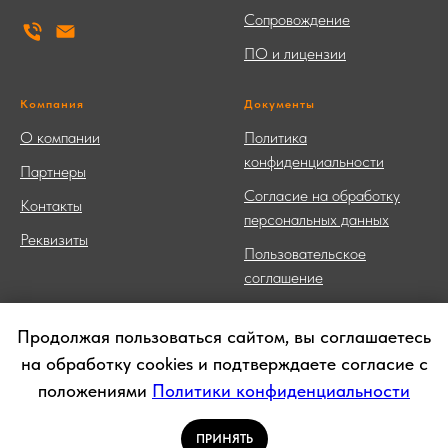
Сопровождение
ПО и лицензии
Компания
Документы
О компании
Политика
конфиденциальности
Партнеры
Согласие на обработку
Контакты
персональных данных
Реквизиты
Пользовательское
соглашение
Продолжая пользоваться сайтом, вы соглашаетесь
на обработку cookies и подтверждаете согласие с
© 2013-2026 ООО «СЛТ Решения» 1С Франчайзи, ОГРН
положениями
Политики конфиденциальности
1137746773889, ИНН 7727812791, г. Москва, ул. Южнобутовская,
51, пом. 1/1 тел: +7 (495) 981-04-14
Информация на сайте носит справочный характер и не является
ПРИНЯТЬ