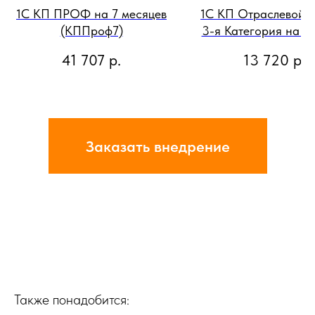
1С КП ПРОФ на 7 месяцев
1С КП Отраслевой 
(КППроф7)
3-я Категория на 1 
при подключении 
41 707
р.
13 720
р.
перерыва
(290000257767
Заказать внедрение
Также понадобится: