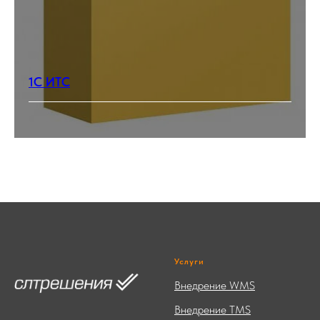
1С ИТС
Услуги
Внедрение WMS
Внедрение TMS