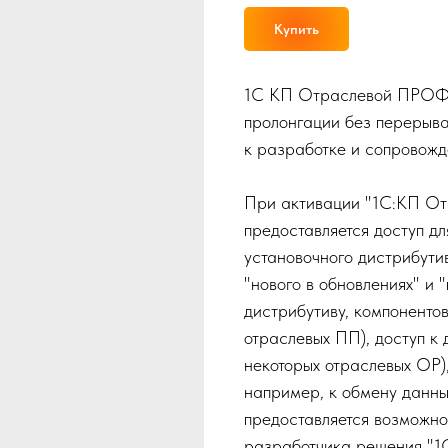
Купить
1С КП Отраслевой ПРОФ, 
пролонгации без перерыва
к разработке и сопровож
При активации "1С:КП О
предоставляется доступ д
установочного дистрибути
"нового в обновлениях" и 
дистрибутиву, компоненто
отраслевых ПП), доступ к
некоторых отраслевых ОР)
например, к обмену данн
предоставляется возможно
разработчика решения "1С