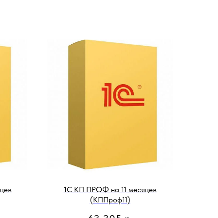
цев
1С КП ПРОФ на 11 месяцев
(КППроф11)