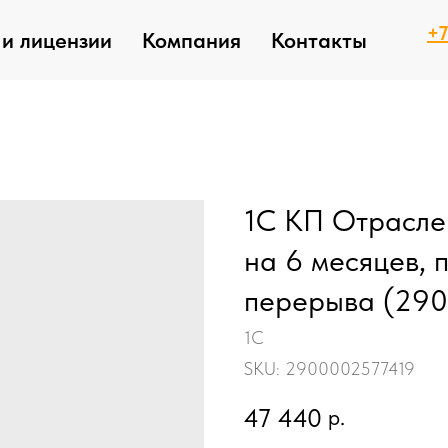
+7
и лицензии
Компания
Контакты
1С КП Отрасле
на 6 месяцев, 
перерыва (29
1С
SKU:
2900002577419
47 440
р.