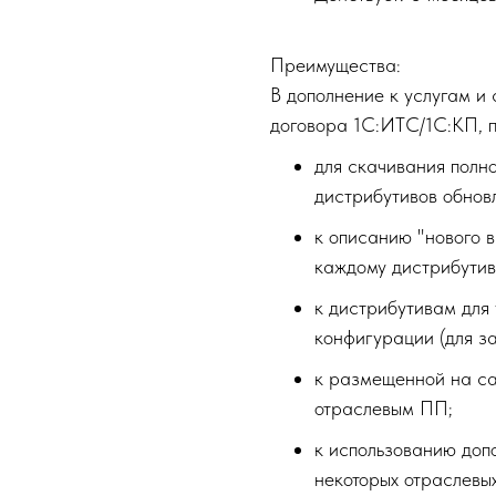
Преимущества:
В дополнение к услугам и
договора 1С:ИТС/1С:КП, п
для скачивания полно
дистрибутивов обновл
к описанию "нового в
каждому дистрибутив
к дистрибутивам для
конфигурации (для з
к размещенной на сай
отраслевым ПП;
к использованию допо
некоторых отраслевы