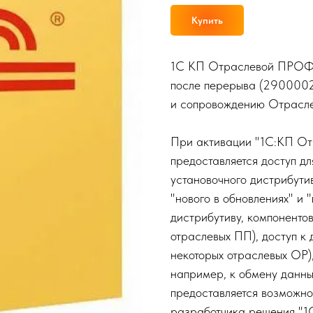
Купить
1С КП Отраслевой ПРОФ, 
после перерыва (29000025
и сопровождению Отрасле
При активации "1С:КП О
предоставляется доступ д
установочного дистрибути
"нового в обновлениях" и 
дистрибутиву, компоненто
отраслевых ПП), доступ к
некоторых отраслевых ОР)
например, к обмену данн
предоставляется возможно
разработчика решения "1С