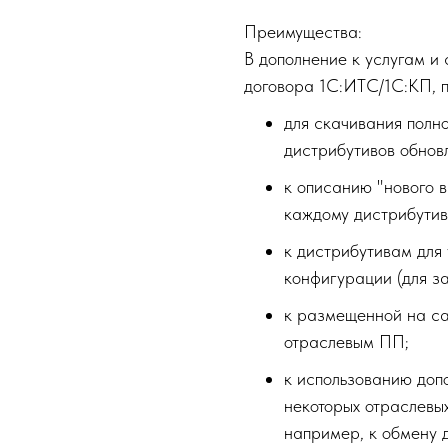
Преимущества:
В дополнение к услугам и
договора 1С:ИТС/1С:КП, п
для скачивания полно
дистрибутивов обновл
к описанию "нового в
каждому дистрибутив
к дистрибутивам для
конфигурации (для з
к размещенной на сай
отраслевым ПП;
к использованию допо
некоторых отраслевы
например, к обмену 