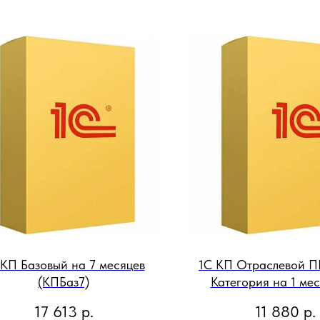
 КП Базовый на 7 месяцев
1С КП Отраслевой П
(КПБаз7)
Категория на 1 мес
пролонгации без п
17 613
р.
11 880
р.
(29000025774