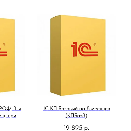
РОФ, 3-я
1С КП Базовый на 8 месяцев
яц, при
(КПБаз8)
ерерыва
19 895
р.
33)