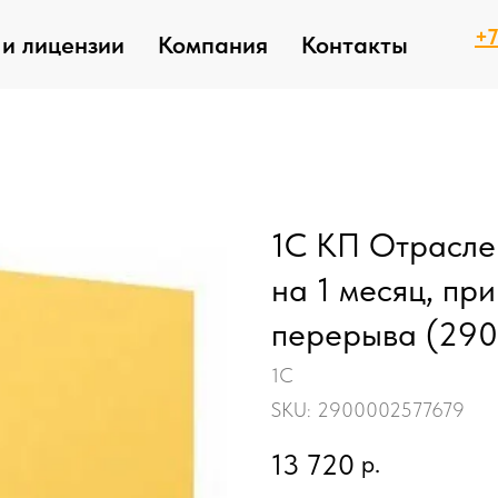
+7
и лицензии
Компания
Контакты
1С КП Отрасле
на 1 месяц, пр
перерыва (29
1С
SKU:
2900002577679
13 720
р.