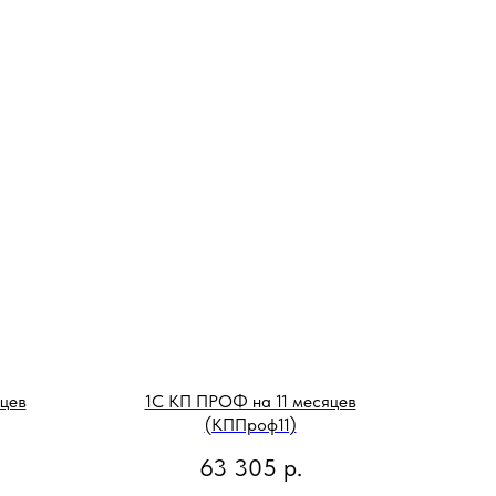
цев
1С КП ПРОФ на 11 месяцев
(КППроф11)
63 305
р.