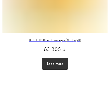
1С КП ПРОФ на 11 месяцев (КППроф11)
63 305
р.
Load more