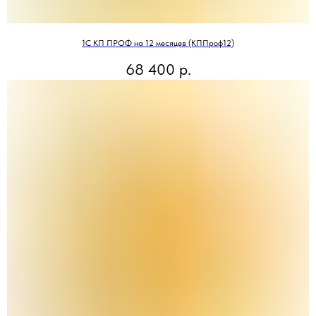
1С КП ПРОФ на 12 месяцев (КППроф12)
68 400
р.