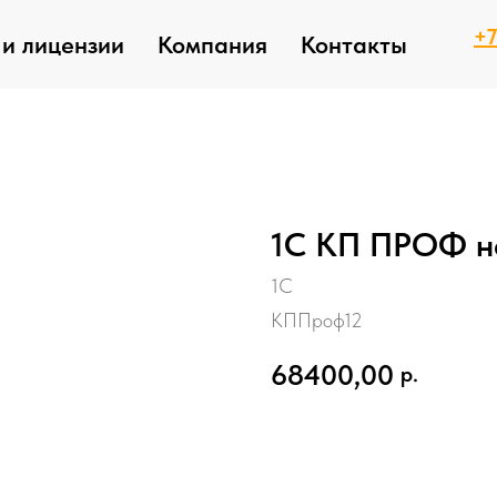
+7
и лицензии
Компания
Контакты
1С КП ПРОФ на
1С
КППроф12
68400,00
р.
Купить