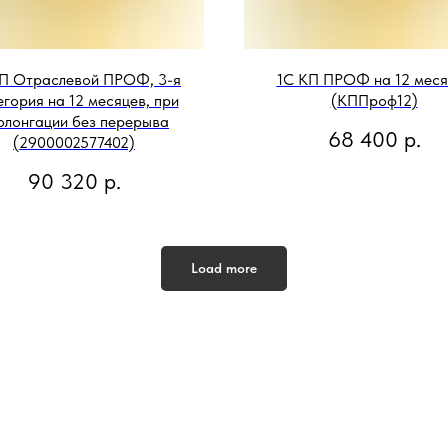
П Отраслевой ПРОФ, 3-я
1С КП ПРОФ на 12 меся
гория на 12 месяцев, при
(КППроф12)
олонгации без перерыва
68 400
р.
(2900002577402)
90 320
р.
Load more