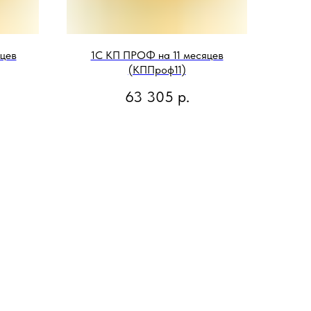
цев
1С КП ПРОФ на 11 месяцев
(КППроф11)
63 305
р.