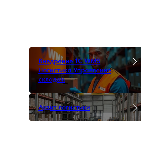
Внедрение 1С WMS
Логистика Управление
складом
Аудит логистики