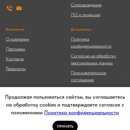
Сопровождение
ПО и лицензии
Компания
Документы
О компании
Политика
конфиденциальности
Партнеры
Согласие на обработку
Контакты
персональных данных
Реквизиты
Пользовательское
соглашение
Продолжая пользоваться сайтом, вы соглашаетесь
на обработку cookies и подтверждаете согласие с
© 2013-2026 ООО «СЛТ Решения» 1С Франчайзи, ОГРН
положениями
Политики конфиденциальности
1137746773889, ИНН 7727812791, г. Москва, ул. Южнобутовская,
51, пом. 1/1 тел: +7 (495) 981-04-14
Информация на сайте носит справочный характер и не является
ПРИНЯТЬ
публичной офертой.
Условия возврата