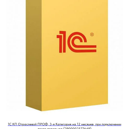
1С КП Отраслевой ПРОФ, 3-я Категория на 12 месяцев, при подключении
после перерыва (2900002577648)