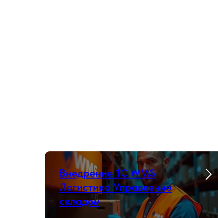
Внедрение 1С WMS
Логистика Управление
складом