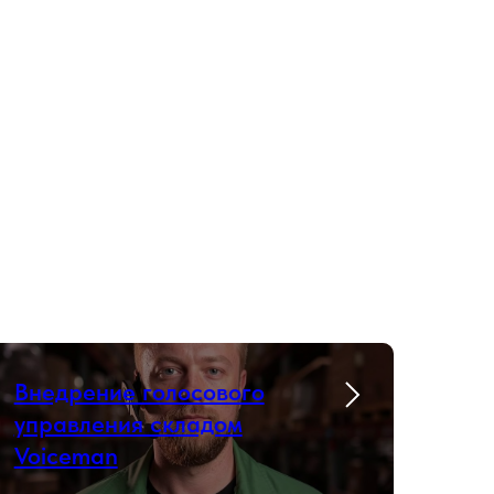
Внедрение голосового
управления складом
Voiceman