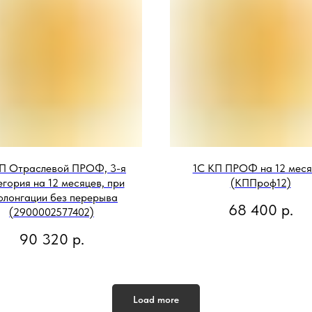
П Отраслевой ПРОФ, 3-я
1С КП ПРОФ на 12 меся
гория на 12 месяцев, при
(КППроф12)
олонгации без перерыва
68 400
р.
(2900002577402)
90 320
р.
Load more