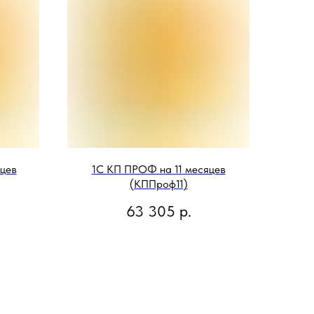
цев
1С КП ПРОФ на 11 месяцев
(КППроф11)
63 305
р.