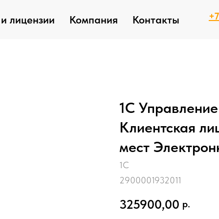
+7
и лицензии
Компания
Контакты
1С Управление
Клиентская ли
мест Электрон
1С
2900001932011
325900,00
р.