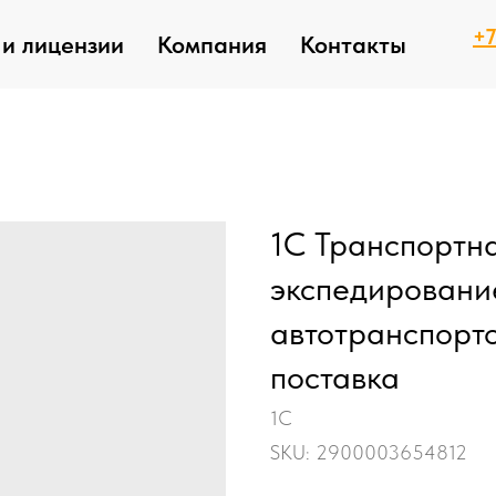
+7
и лицензии
Компания
Контакты
1С Транспортна
экспедировани
автотранспорт
поставка
1С
SKU:
2900003654812