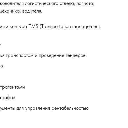
ководителя логистического отдела; логиста;
механика; водителя.
сти контура TMS (Transportation management
и
ым транспортом и проведение тендеров
ов
нтрагентами
штрафов
ументы для управления рентабельностью