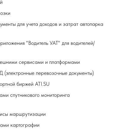
ей
озки
ументы для учета доходов и затрат автопарка
риложения "Водитель УАТ" для водителей/
нешними сервисами и платформами
 (электронные перевозочные документы)
ортной биржей ATI.SU
ами спутникового мониторинга
висы маршрутизации
сами картографии