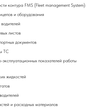
ти контура FMS (Fleet management System):
рицепов и оборудования
 водителей
евых листов
портных документов
ы ТС
ко-эксплуатационных показателей работы
ких жидкостей
гатов
водителей
астей и расходных материалов