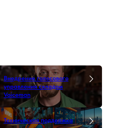
Внедрение голосового
управления складом
Voiceman
Техническая поддержка