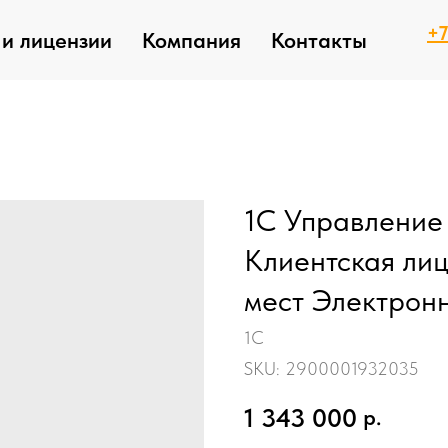
+7
и лицензии
Компания
Контакты
1С Управление
Клиентская лиц
мест Электрон
1С
SKU:
2900001932035
1 343 000
р.