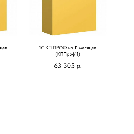
цев
1С КП ПРОФ на 11 месяцев
(КППроф11)
63 305
р.