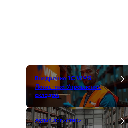
Внедрение 1С WMS
Логистика Управление
складом
Аудит логистики