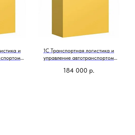
истика и
1С Транспортная логистика и
нспортом
управление автотранспортом
ия на 1
Клиентская лицензия на 10
184 000
р.
ктронная
рабочих мест Электронная
поставка