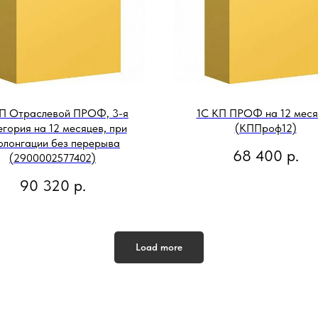
П Отраслевой ПРОФ, 3-я
1С КП ПРОФ на 12 меся
гория на 12 месяцев, при
(КППроф12)
олонгации без перерыва
68 400
р.
(2900002577402)
90 320
р.
Load more