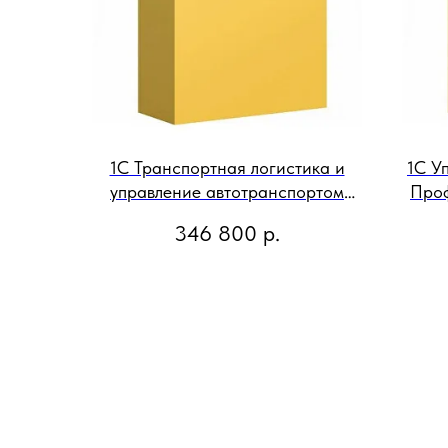
1С Транспортная логистика и
1С У
управление автотранспортом
Проф
Клиентская лицензия на 20
ра
346 800
р.
рабочих мест Электронная
поставка