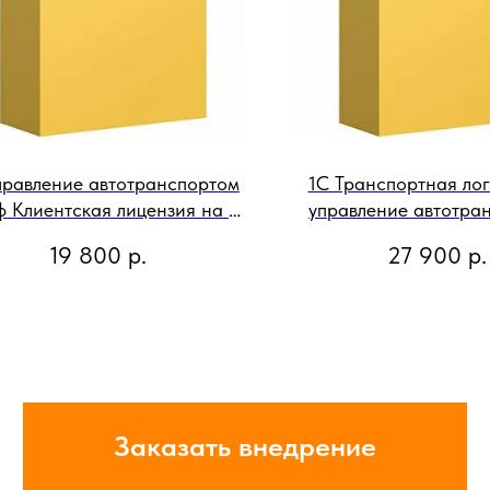
правление автотранспортом
1С Транспортная лог
 Клиентская лицензия на 1
управление автотра
бочее место Электронная
Клиентская лиценз
19 800
р.
27 900
р.
поставка
рабочее место Эле
поставка
Заказать внедрение