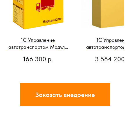
1С Управление
1С Управлени
автотранспортом Модуль
автотранспортом 
для ERP Электронная
Клиентская лиценз
166 300
р.
3 584 200
р
поставка
300 рабочих ме
Электронная пост
Заказать внедрение