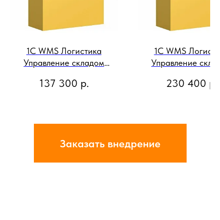
1С WMS Логистика
1С WMS Логисти
Управление складом
Управление скла
Клиентская лицензия с
Клиентская лиценз
137 300
р.
230 400
р.
привязкой к 5
привязкой к 1
радиотерминалам
радиотерминал
Электронная поставка
Электронная пост
Заказать внедрение