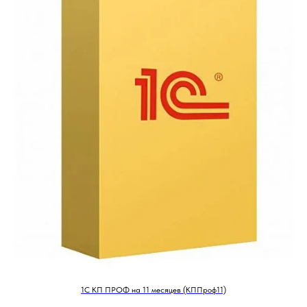
1С КП ПРОФ на 11 месяцев (КППроф11)